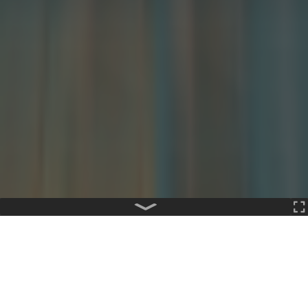
APP
12,591
1,040
3Kh
愛的教育
AUTHOR
hyper_code_gamelet